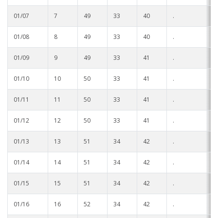
Stoneville
01/07
7
49
33
40
.
.
Tunica
01/08
8
49
33
40
.
.
Vicksburg Park
01/09
9
49
33
41
.
.
Yazoo City
01/10
10
50
33
41
.
.
01/11
11
50
33
41
.
.
01/12
12
50
33
41
.
.
01/13
13
51
34
42
.
.
01/14
14
51
34
42
.
.
01/15
15
51
34
42
.
.
01/16
16
52
34
42
.
.