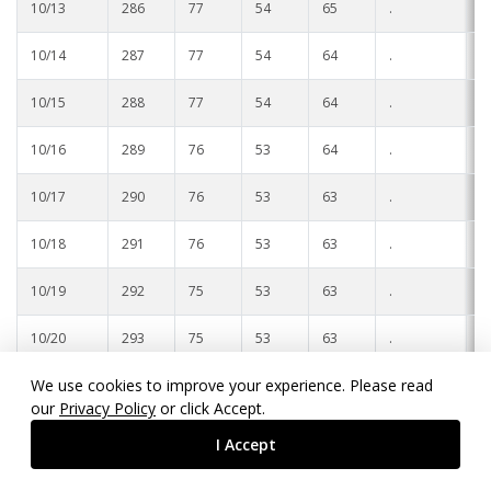
10/13
286
77
54
65
.
.
10/14
287
77
54
64
.
.
10/15
288
77
54
64
.
.
10/16
289
76
53
64
.
.
10/17
290
76
53
63
.
.
10/18
291
76
53
63
.
.
10/19
292
75
53
63
.
.
10/20
293
75
53
63
.
.
We use cookies to improve your experience. Please read
10/21
294
75
53
62
.
.
our
Privacy Policy
or click Accept.
10/22
295
74
52
62
.
.
I Accept
10/23
296
74
52
62
.
.