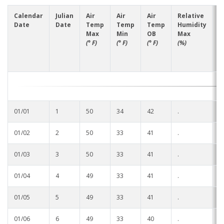
Soybean Planting Recommendations
Charleston
Calendar
Julian
Air
Air
Air
Relative
R
Date
Date
Temp
Temp
Temp
Humidity
H
Pond Temperature Predictions
Clarksdale
Max
Min
OB
Max
M
(° F)
(° F)
(° F)
(%)
(
Stoneville Weather Data Comparison
Cleveland
SCAN Network
Greenville
Greenwood
01/01
1
50
34
42
.
.
Lexington
01/02
2
50
33
41
.
.
Minter City
01/03
3
50
33
41
.
.
Moorhead
01/04
4
49
33
41
.
.
Rolling Fork
01/05
5
49
33
41
.
.
Stoneville 2010
01/06
6
49
33
40
.
.