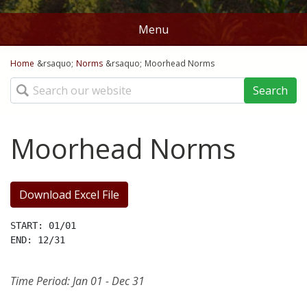
Menu
You are here
Home
Home
&rsaquo;
Norms
&rsaquo;
Moorhead Norms
Search
Stations
Map
Moorhead Norms
Ag Weather Tools
DD50's and DD60's
Crop Links
Download Excel File
Rice DD50
Norms
START: 01/01

END: 12/31

Corn Planting Recomendations
Batesville
Contact Us
Time Period: Jan 01 - Dec 31
Cotton Planting Recommendations
Belzoni
About