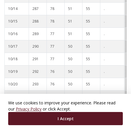
10/14
287
78
51
55
.
.
10/15
288
78
51
55
.
.
10/16
289
77
51
55
.
.
10/17
290
77
50
55
.
.
10/18
291
77
50
55
.
.
10/19
292
76
50
55
.
.
10/20
293
76
50
55
.
.
10/21
294
76
50
55
.
.
We use cookies to improve your experience. Please read
our
Privacy Policy
or click Accept.
10/22
295
75
50
54
.
.
I Accept
10/23
296
75
50
54
.
.