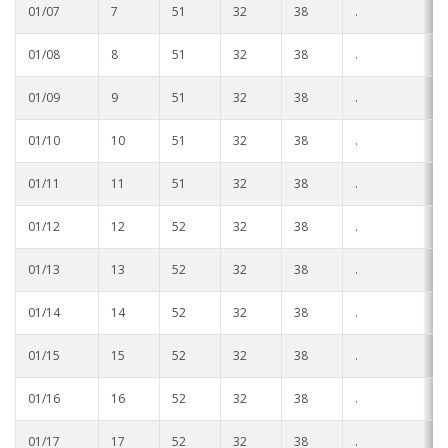
01/07
7
51
32
38
.
.
Stoneville
01/08
8
51
32
38
.
.
Tunica
01/09
9
51
32
38
.
.
Vicksburg Park
01/10
10
51
32
38
.
.
Yazoo City
01/11
11
51
32
38
.
.
01/12
12
52
32
38
.
.
01/13
13
52
32
38
.
.
01/14
14
52
32
38
.
.
01/15
15
52
32
38
.
.
01/16
16
52
32
38
.
.
01/17
17
52
32
38
.
.