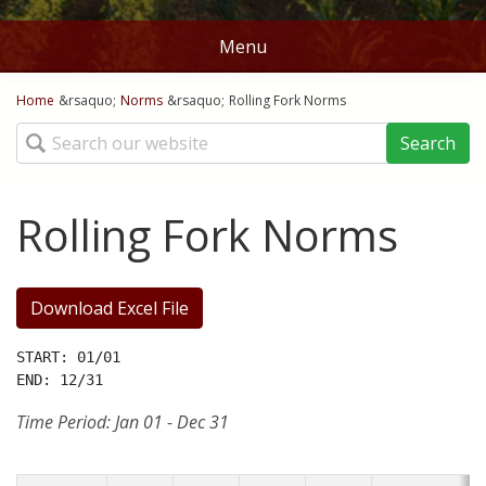
Menu
You are here
Home
Home
&rsaquo;
Norms
&rsaquo;
Rolling Fork Norms
Search
Stations
Map
Rolling Fork Norms
Ag Weather Tools
DD50's and DD60's
Crop Links
Download Excel File
Rice DD50
Norms
START: 01/01

Corn Planting Recomendations
Batesville
Contact Us
Time Period: Jan 01 - Dec 31
Cotton Planting Recommendations
Belzoni
About