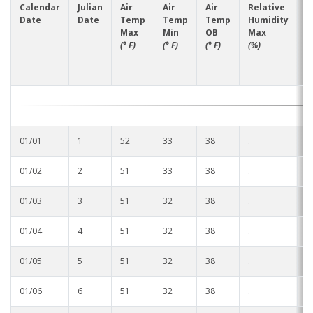
Soybean Planting Recommendations
Calendar
Julian
Air
Air
Air
Relative
R
Charleston
Date
Date
Temp
Temp
Temp
Humidity
H
Max
Min
OB
Max
M
Pond Temperature Predictions
Clarksdale
(° F)
(° F)
(° F)
(%)
(
Stoneville Weather Data Comparison
Cleveland
SCAN Network
Greenville
Greenwood
01/01
1
52
33
38
.
.
Lexington
01/02
2
51
33
38
.
.
Minter City
01/03
3
51
32
38
.
.
01/04
4
51
32
38
.
.
Moorhead
01/05
5
51
32
38
.
.
Rolling Fork
01/06
6
51
32
38
.
.
Stoneville 2010